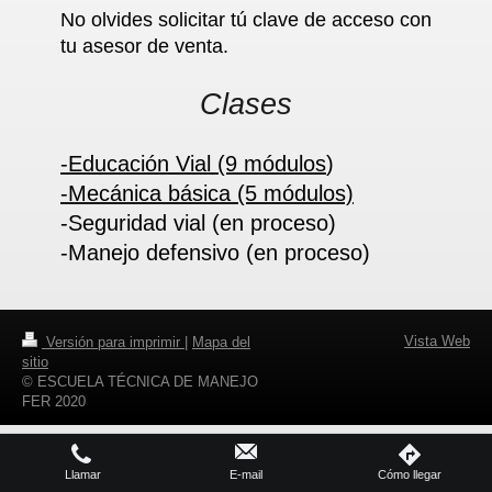
No olvides solicitar tú clave de acceso con
tu asesor de venta.
Clases
-Educación Vial (9 módulos
)
-Mecánica básica (5 módulos)
-Seguridad vial (en proceso)
-Manejo defensivo (en proceso)
Vista Web
Versión para imprimir
|
Mapa del
sitio
© ESCUELA TÉCNICA DE MANEJO
FER 2020
Llamar
E-mail
Cómo llegar